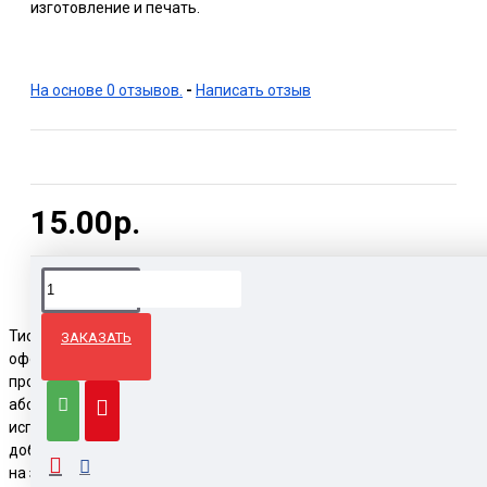
изготовление и печать.
На основе 0 отзывов.
-
Написать отзыв
15.00р.
Тиснение на коже считается одним из популярных способов
ЗАКАЗАТЬ
оформления изделий: мебели, аксессуаров, сувенирной
продукции и прочие. На них можно наносить рисунки, надписи,
абстракции и прочие. Данный процесс подразумевает
использование передовых технологий, которые позволяют
добиться нужной текстуры, объема, оттенков. Тиснение на коже
на заказ готова предоставить типография Poligrafkin.