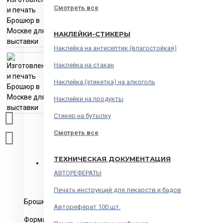
Смотреть все
НАКЛЕЙКИ-СТИКЕРЫ
Наклейка на антисептик (влагостойкая)
Наклейка на стакан
Наклейка (этикетка) на алкоголь
Наклейки на продукты
Стикер на бутылку
Смотреть все
ТЕХНИЧЕСКАЯ ДОКУМЕНТАЦИЯ
ОПИСАНИЕ
ОСТАВИТЬ ОТЗЫВ
ДОСТАВКА
АВТОРЕФЕРАТЫ
Печать инструкций для лекарств и бадов
Брошюры от 8 полос
Автореферат 100 шт.
Форматы на выбор А-6, А-5, А-4 или по вашему заданию