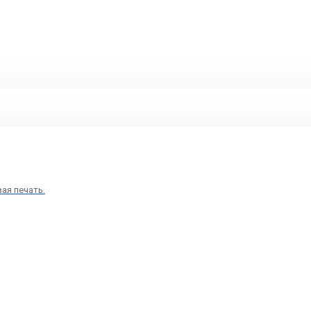
вая печать.
ошюр в Москве для выстав