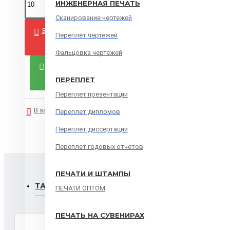
ИНЖЕНЕРНАЯ ПЕЧАТЬ
Сканирование чертежей
ЗАКАЗАТЬ
Переплёт чертежей
Фальцовка чертежей
ЗАКАЗАТЬ СЕЙЧАС
ПЕРЕПЛЕТ
Переплет презентации
В закладки
В сравнение
Переплет дипломов
Переплет диссертации
Переплет годовых отчетов
ПЕЧАТИ И ШТАМПЫ
ТАКЖЕ ЗАКАЗЫВАЮТ
ПЕЧАТИ ОПТОМ
ПЕЧАТЬ НА СУВЕНИРАХ