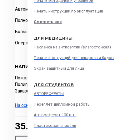
Печать методичек и учебников
Автоматизированная сборка на 2 скрепки
Печать инструкций по эксплуатации
Полноцветная печать
Смотреть все
Большой выбор бумаг
ДЛЯ МЕДИЦИНЫ
Оперативный запуск в печать.
Наклейка на антисептик (влагостойкая)
Печать инструкций для лекарств и бадов
НАПИСАТЬ ОТЗЫВ
Экран защитный для лица
Пожалуйста
авторизируйтесь
или
создайте учетную запись
Полиграфия в Москве с доставкой по РФ. Изготовление и п
ДЛЯ СТУДЕНТОВ
Заказать изготовление и печать.
АВТОРЕФЕРАТЫ
Переплет дипломной работы
На основе 0 отзывов.
-
Написать отзыв
Автореферат 100 шт.
35.00р.
Пластиковая спираль