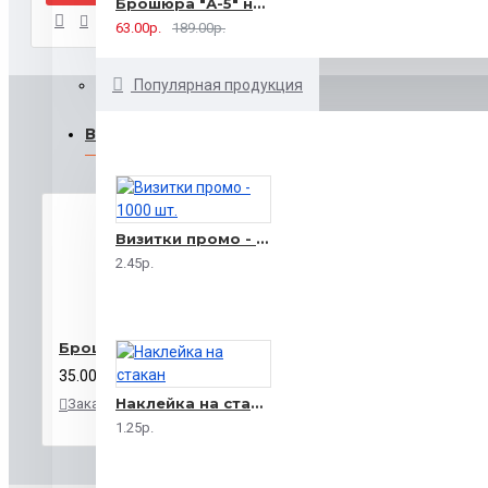
Брошюра "А-5" на 2 скрепки - 16 страниц
63.00р.
189.00р.
Популярная продукция
ВЫ СМОТРЕЛИ
Визитки промо - 1000 шт.
2.45р.
Брошюры для выставки
35.00р.
Наклейка на стакан
Заказать
В
В
закладки
сравнение
1.25р.