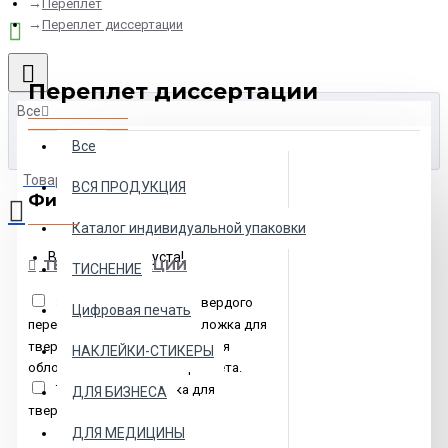
Переплет
Переплет диссертации
Переплет диссертации
Все
Все
Товаров: 0 (0.00р.)
ВСЯ ПРОДУКЦИЯ
Фильтр
Очистить
Каталог индивидуальной упаковки
Ваша корзина пуста!
ТЕГИ ПРОДУКЦИИ
ТИСНЕНИЕ
Зеленая обложка для твердого
Цифровая печать
переплета.
Красная обложка для
твердого переплета.
Синяя
НАКЛЕЙКИ-СТИКЕРЫ
обложка для твердого переплета.
Темно синяя обложка для
ДЛЯ БИЗНЕСА
твердого переплета.
ДЛЯ МЕДИЦИНЫ