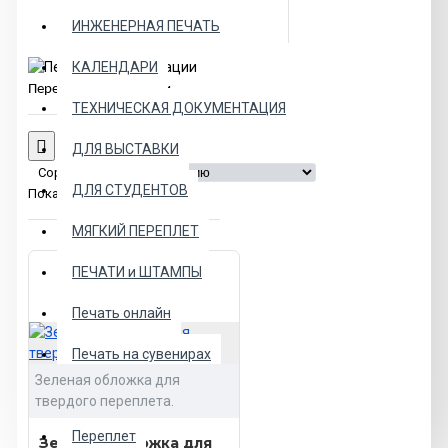
ИНЖЕНЕРНАЯ ПЕЧАТЬ
КАЛЕНДАРИ
Переплет диссертации
ТЕХНИЧЕСКАЯ ДОКУМЕНТАЦИЯ
ДЛЯ ВЫСТАВКИ
Сортировка:
ДЛЯ СТУДЕНТОВ
Показать:
МЯГКИЙ ПЕРЕПЛЕТ
ПЕЧАТИ и ШТАМПЫ
Печать онлайн
Печать на сувенирах
Зеленая обложка для
Дизайн и верстка
твердого переплета.
Переплет
Зеленая обложка для