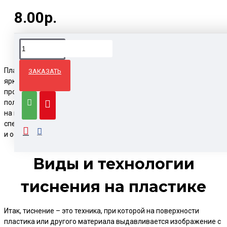
8.00р.
Пластиковые изделия с тиснением выглядят презентабельно и
ЗАКАЗАТЬ
ярко. Это касается визиток, карт, упаковок, чехлов, папок и
прочие. Они способны повысить статус компании и произвести
положительное впечатление на клиентов и партнеров. Тиснение
на пластике предлагает типография Poligrafkin. Наши опытные
специалисты готовы разработать дизайн рекламной продукции
и осуществить качественную печать.
Виды и технологии
тиснения на пластике
Итак, тиснение – это техника, при которой на поверхности
пластика или другого материала выдавливается изображение с