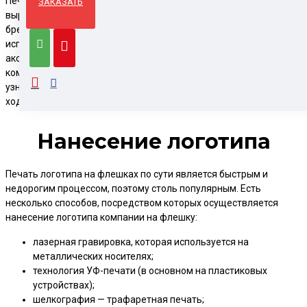
Печать на флешке – эффективный инструмент рекламы, способ
ЗАКАЗАТЬ
выразить индивидуальность организации. Подобное
брендирование актуально, ведь устройство активно
используется, будучи популярным носителем информации и
аксессуар, используемый офисными работниками. Потому
компании стремятся нанести на корпоративный аксессуар
узнаваемый принт, эмблему фирмы. В качестве маркетингового
хода распространена
печать логотипа на ежедневниках
.
Нанесение логотипа
Печать логотипа на флешках по сути является быстрым и
недорогим процессом, поэтому столь популярным. Есть
несколько способов, посредством которых осуществляется
нанесение логотипа компании на флешку:
лазерная гравировка, которая используется на
металлических носителях;
технология УФ-печати (в основном на пластиковых
устройствах);
шелкография — трафаретная печать;