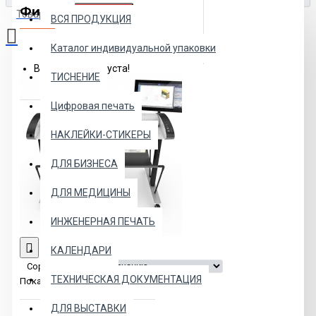
Фильтр
Очистить
Товаров: 0 (0.00р.)
ВСЯ ПРОДУКЦИЯ
Каталог индивидуальной упаковки
Ваша корзина пуста!
ТИСНЕНИЕ
Цифровая печать
НАКЛЕЙКИ-СТИКЕРЫ
ДЛЯ БИЗНЕСА
ДЛЯ МЕДИЦИНЫ
ИНЖЕНЕРНАЯ ПЕЧАТЬ
КАЛЕНДАРИ
Сортировка:
ТЕХНИЧЕСКАЯ ДОКУМЕНТАЦИЯ
Показать:
ДЛЯ ВЫСТАВКИ