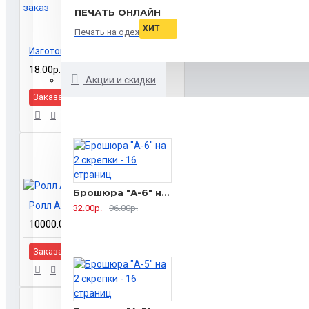
ПЕЧАТЬ ОНЛАЙН
ХИТ
Печать на одежде
Изготовление блокнотов на заказ
18.00р.
Акции и скидки
Заказать
Брошюра "А-6" на 2 скрепки - 16 страниц
Ролл Ап на выставку
32.00р.
96.00р.
10000.00р.
Заказать