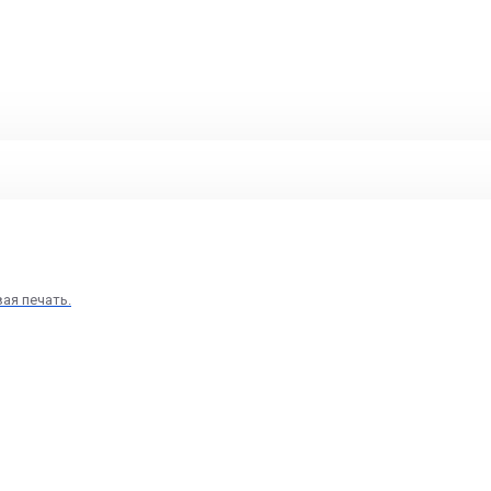
вая печать.
цию