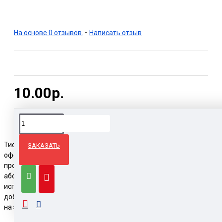
На основе 0 отзывов.
-
Написать отзыв
10.00р.
Тиснение на коже считается одним из популярных способов
ЗАКАЗАТЬ
оформления изделий: мебели, аксессуаров, сувенирной
продукции и прочие. На них можно наносить рисунки, надписи,
абстракции и прочие. Данный процесс подразумевает
использование передовых технологий, которые позволяют
добиться нужной текстуры, объема, оттенков. Тиснение на коже
на заказ готова предоставить типография Poligrafkin.