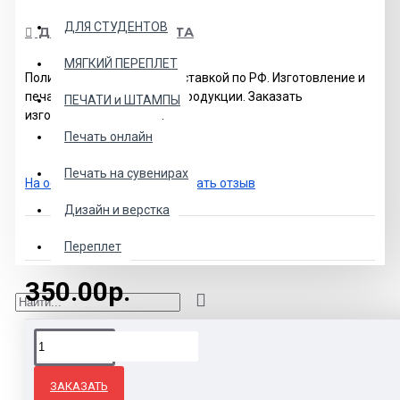
ДЛЯ СТУДЕНТОВ
ДОСТАВКА И ОПЛАТА
МЯГКИЙ ПЕРЕПЛЕТ
Полиграфия в Москве с доставкой по РФ. Изготовление и
печать полиграфической продукции. Заказать
ПЕЧАТИ и ШТАМПЫ
изготовление и печать.
Печать онлайн
Печать на сувенирах
На основе 0 отзывов.
-
Написать отзыв
Дизайн и верстка
Переплет
350.00р.
Теги:
Зеленая обложка для твердого переплета.
ЗАКАЗАТЬ