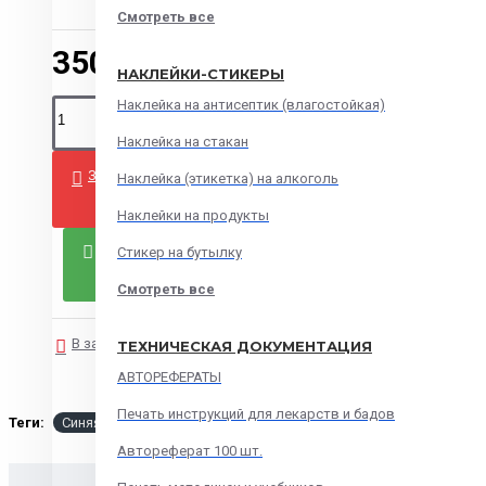
Смотреть все
350.00р.
НАКЛЕЙКИ-СТИКЕРЫ
Наклейка на антисептик (влагостойкая)
Наклейка на стакан
ЗАКАЗАТЬ
Наклейка (этикетка) на алкоголь
Наклейки на продукты
Стикер на бутылку
ЗАКАЗАТЬ СЕЙЧАС
Смотреть все
В закладки
В сравнение
ТЕХНИЧЕСКАЯ ДОКУМЕНТАЦИЯ
АВТОРЕФЕРАТЫ
Печать инструкций для лекарств и бадов
Теги:
Синяя обложка для твердого переплета.
Автореферат 100 шт.