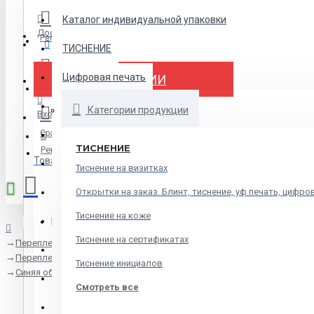
Каталог индивидуальной упаковки
Доставка
Регистрация
Меню
ТИСНЕНИЕ
Цифровая печать
ВСЕ КАТЕГОРИИ
Избранное
НАКЛЕЙКИ-СТИКЕРЫ
Категории продукции
Вход
Сравнение
ДЛЯ БИЗНЕСА
ТИСНЕНИЕ
Регистрация
Товаров: 0 (0.00р.)
ДЛЯ МЕДИЦИНЫ
Тиснение на визитках
ИНЖЕНЕРНАЯ ПЕЧАТЬ
Открытки на заказ. Блинт, тиснение, уф печать, цифро
Тиснение на коже
КАЛЕНДАРИ
Ваша корзина пуста!
Тиснение на сертификатах
Переплет
ТЕХНИЧЕСКАЯ ДОКУМЕНТАЦИЯ
Переплет дипломов
Тиснение инициалов
Синяя обложка для твердого переплета.
ДЛЯ ВЫСТАВКИ
Смотреть все
ДЛЯ СТУДЕНТОВ