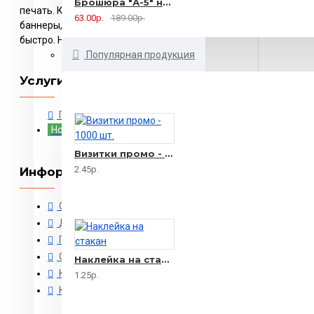
Брошюра "А-5" на 2 скрепки - 16 страниц
печать. Каталоги, буклеты, визитки, календари,
63.00р.
189.00р.
баннеры, тиснение изготовляем и печатаем
быстро. Недорогая печать в Москве.
Популярная продукция
Услуги типографии
Персонализация полиграфии
Новинка
Визитки промо - 1000 шт.
2.45р.
Информация
О типографии
Доставка
Политика безопасности
Оплата
Наклейка на стакан
Контакты
1.25р.
Карта сайта