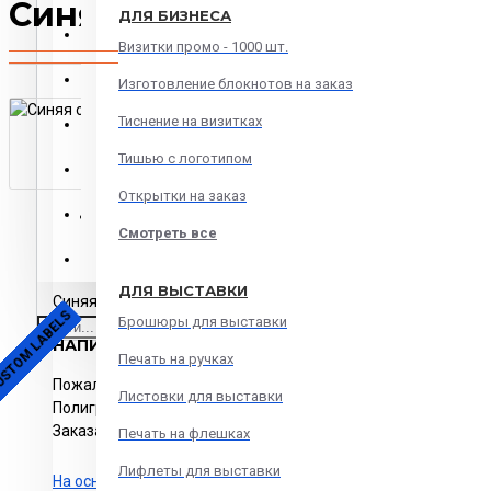
Синяя обложка для твердо
ДЛЯ БИЗНЕСА
МЯГКИЙ ПЕРЕПЛЕТ
Визитки промо - 1000 шт.
ПЕЧАТИ и ШТАМПЫ
Изготовление блокнотов на заказ
Тиснение на визитках
Печать онлайн
Тишью с логотипом
Печать на сувенирах
Открытки на заказ
Дизайн и верстка
ОПИСАНИЕ
ОСТАВИТЬ ОТЗЫВ
ДОСТАВКА
Смотреть все
Переплет
ДЛЯ ВЫСТАВКИ
Синяя обложка для твердого переплета.
STOM LABELS
Брошюры для выставки
НАПИСАТЬ ОТЗЫВ
Печать на ручках
Пожалуйста
авторизируйтесь
или
создайте учетную запись
Листовки для выставки
Полиграфия в Москве с доставкой по РФ. Изготовление и п
Заказать изготовление и печать.
Печать на флешках
Лифлеты для выставки
На основе 0 отзывов.
-
Написать отзыв