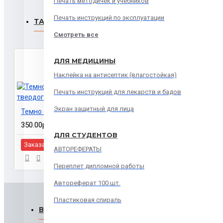
Печать методичек и учебников
Печать инструкций по эксплуатации
ТАКЖЕ ЗАКАЗЫВАЮТ
Смотреть все
ДЛЯ МЕДИЦИНЫ
Наклейка на антисептик (влагостойкая)
Печать инструкций для лекарств и бадов
Экран защитный для лица
Темно синяя обложка для твердого переплета.
350.00р.
ДЛЯ СТУДЕНТОВ
Заказать
АВТОРЕФЕРАТЫ
Переплет дипломной работы
Автореферат 100 шт.
Пластиковая спираль
ВЫ СМОТРЕЛИ