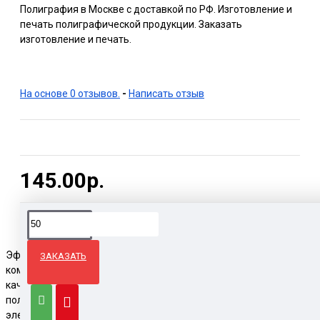
Полиграфия в Москве с доставкой по РФ. Изготовление и
печать полиграфической продукции. Заказать
изготовление и печать.
На основе 0 отзывов.
-
Написать отзыв
145.00р.
Эффективным и долговременным способом продвижения
ЗАКАЗАТЬ
компании считаются календари с рекламой. Если это
качественно изготовленный и красиво оформленный
полиграфический продукт, то он способен конкурировать с
электронными приложениями-планировщиками. Среди