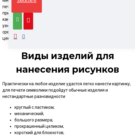
Многие задаются вопросом, как нанести на карандаш УФ-
ЗАКАЗАТЬ
печать, чтобы преподнести близкому человеку или коллеге
приятный подарок или, напечатав эмблему фирмы на
канцелярских принадлежностях, сделать бренд более
узнаваемым: так же популярна и
печать логотипа на ручках
среди начинающих и опытных предпринимателей, понимающих
ценность данного маркетингового хода.
Виды изделий для
нанесения рисунков
Практически на любое изделие удастся легко нанести картинку,
для печати символики подойдут обычные изделия и
нестандартные разновидности:
круглый с ластиком;
механический;
большого размера;
прокрашенный целиком;
короткий для блокнотов;