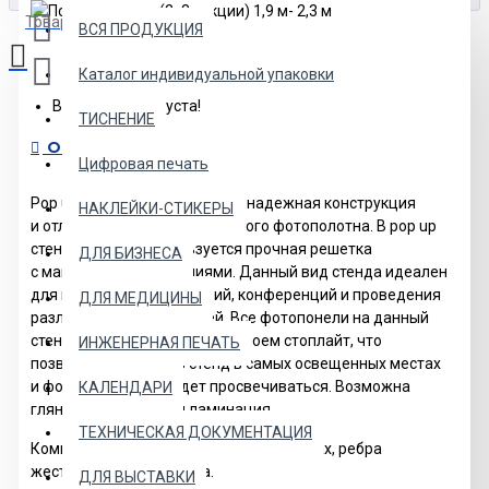
Товаров: 0 (0.00р.)
ВСЯ ПРОДУКЦИЯ
Каталог индивидуальной упаковки
Ваша корзина пуста!
ТИСНЕНИЕ
ОПИСАНИЕ
Цифровая печать
Pop up (Поп ап) классик — это надежная конструкция
НАКЛЕЙКИ-СТИКЕРЫ
и отличное качество рекламного фотополотна. В pop up
стенде классик используется прочная решетка
ДЛЯ БИЗНЕСА
с магнитными креплениями. Данный вид стенда идеален
для выставок, презентаций, конференций и проведения
ДЛЯ МЕДИЦИНЫ
различных btl активностей. Все фотопонели на данный
стенд идут со специальным слоем стоплайт, что
ИНЖЕНЕРНАЯ ПЕЧАТЬ
позволяет поставить стенд в самых освещенных местах
и фотополотно не будет просвечиваться. Возможна
КАЛЕНДАРИ
глянцевая и матовая ламинация.
ТЕХНИЧЕСКАЯ ДОКУМЕНТАЦИЯ
Комплект поставки: решетка на магнитах, ребра
жесткости, фотополотна.
ДЛЯ ВЫСТАВКИ