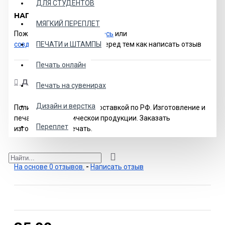
ДЛЯ СТУДЕНТОВ
НАПИСАТЬ ОТЗЫВ
МЯГКИЙ ПЕРЕПЛЕТ
Пожалуйста
авторизируйтесь
или
создайте учетную запись
перед тем как написать отзыв
ПЕЧАТИ и ШТАМПЫ
Печать онлайн
ДОСТАВКА И ОПЛАТА
Печать на сувенирах
Дизайн и верстка
Полиграфия в Москве с доставкой по РФ. Изготовление и
печать полиграфической продукции. Заказать
Переплет
изготовление и печать.
На основе 0 отзывов.
-
Написать отзыв