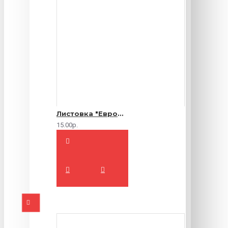
Листовка "Еврофлаер" (цветная с двух сторон)
15.00р.