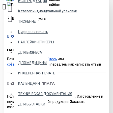
ВСЯ ПРОДУКЦИЯ
Каталог индивидуальной упаковки
Ваша корзина пуста!
ТИСНЕНИЕ
Цифровая печать
ОСТАВИТЬ ОТЗЫВ
НАКЛЕЙКИ-СТИКЕРЫ
НАПИСАТЬ ОТЗЫВ
ДЛЯ БИЗНЕСА
Пожалуйста
авторизируйтесь
или
ДЛЯ МЕДИЦИНЫ
создайте учетную запись
перед тем как написать отзыв
ИНЖЕНЕРНАЯ ПЕЧАТЬ
ДОСТАВКА И ОПЛАТА
КАЛЕНДАРИ
ТЕХНИЧЕСКАЯ ДОКУМЕНТАЦИЯ
Полиграфия в Москве с доставкой по РФ. Изготовление и
печать полиграфической продукции. Заказать
ДЛЯ ВЫСТАВКИ
изготовление и печать.