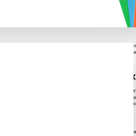
ражами, состоящими из нескольких тысяч экземпляров. Много лет
 даже один. Печать книг малым тиражом предлагает типография 
едения о печати небольши
х целей. Например, многие владельцы компаний заказывают книг
дин из наиболее эффективных рекламных инструментов, позволяющ
ия и науки. Например, некоторые преподаватели заказывают небо
вляют свои картины, фотографии, стихи и прочие произведения.
ующую информацию: особенности издания, целевая аудитория, ти