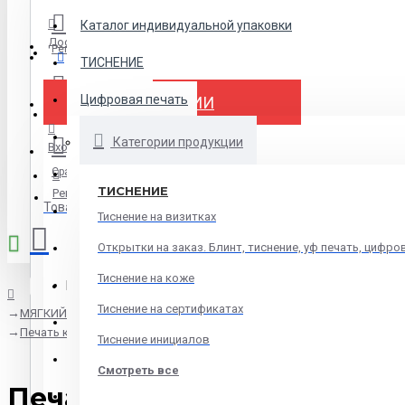
Каталог индивидуальной упаковки
Доставка
Регистрация
Меню
ТИСНЕНИЕ
Цифровая печать
ВСЕ КАТЕГОРИИ
Избранное
НАКЛЕЙКИ-СТИКЕРЫ
Категории продукции
Вход
Сравнение
ДЛЯ БИЗНЕСА
ТИСНЕНИЕ
Регистрация
Товаров: 0 (0.00р.)
ДЛЯ МЕДИЦИНЫ
Тиснение на визитках
ИНЖЕНЕРНАЯ ПЕЧАТЬ
Открытки на заказ. Блинт, тиснение, уф печать, цифро
Тиснение на коже
КАЛЕНДАРИ
Ваша корзина пуста!
Тиснение на сертификатах
МЯГКИЙ ПЕРЕПЛЕТ
ТЕХНИЧЕСКАЯ ДОКУМЕНТАЦИЯ
Печать книг малым тиражом
Тиснение инициалов
ДЛЯ ВЫСТАВКИ
Смотреть все
Печать книг малым тира
ДЛЯ СТУДЕНТОВ