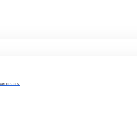
вая печать.
жом