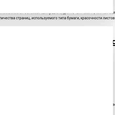
ся
цифровая печать
;
, А6, В5, В6;
собенностей обложки: как правило, для печати книги в мягкой обло
личества страниц, используемого типа бумаги, красочности листов
 обратиться к услугам Polig
oligrafkin? Выделим 7 основных аргументов:
ей, современным оборудованием и передовыми технологиями;
тки дизайна полиграфии до печати и послепечатной обработки;
едложения, акции и скидки;
елефону, согласуйте все параметры с менеджером, заключите дого