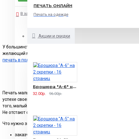
ПЕЧАТЬ ОНЛАЙН
В закладки
В сравнение
Печать на одежде
Акции и скидки
У большинства людей печать книг ассоциируется с объемными ти
желающий может заказать необходимое количество экземпляров,
печать в полиграфии в Москве
на оптимальных для вас условиях.
Главные св
Брошюра "А-6" на 2 скрепки - 16 страниц
Печать малым тиражом в Москве может потребоваться для разны
32.00р.
96.00р.
успехе своего бизнеса, о преимуществах, предложениях. Это о
того, малый тираж может потребоваться для деятелей образован
Не отстают от них творческие деятели, которые в книгах предста
Что нужно знать каждому, кто собрался заказать малый тираж:
заказчик должен сообщить специалистам типографии след