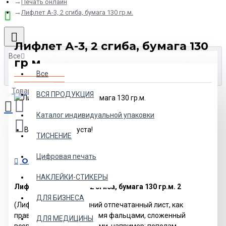
Печать онлайн
Лифлет А-3, 2 сгиба, бумага 130 гр.м.
Лифлет А-3, 2 сгиба, бумага 130
Все
гр.м.
Все
Товаров: 0 (0.00р.)
ВСЯ ПРОДУКЦИЯ
Каталог индивидуальной упаковки
Ваша корзина пуста!
ТИСНЕНИЕ
Цифровая печать
ОПИСАНИЕ
НАКЛЕЙКИ-СТИКЕРЫ
Лифлет, формат А-3, 2 сгиба, бумага 130 гр.м. 2
ДЛЯ БИЗНЕСА
(Лифлет — двухсторонний отпечатанный лист, как
правило, с двумя или тремя фальцами, сложенный
ДЛЯ МЕДИЦИНЫ
всевозможными способами, например: пополам,