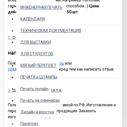
гармошкой или любым другим способом...)
Цена
ИНЖЕНЕРНАЯ ПЕЧАТЬ
действительна при заказе от 50 шт.
КАЛЕНДАРИ
ТЕХНИЧЕСКАЯ ДОКУМЕНТАЦИЯ
ОСТАВИТЬ ОТЗЫВ
ДЛЯ ВЫСТАВКИ
НАПИСАТЬ ОТЗЫВ
ДЛЯ СТУДЕНТОВ
Пожалуйста
авторизируйтесь
или
МЯГКИЙ ПЕРЕПЛЕТ
создайте учетную запись
перед тем как написать отзыв
ПЕЧАТИ и ШТАМПЫ
Печать онлайн
ДОСТАВКА И ОПЛАТА
Печать на сувенирах
Полиграфия в Москве с доставкой по РФ. Изготовление и
печать полиграфической продукции. Заказать
Дизайн и верстка
изготовление и печать.
Переплет