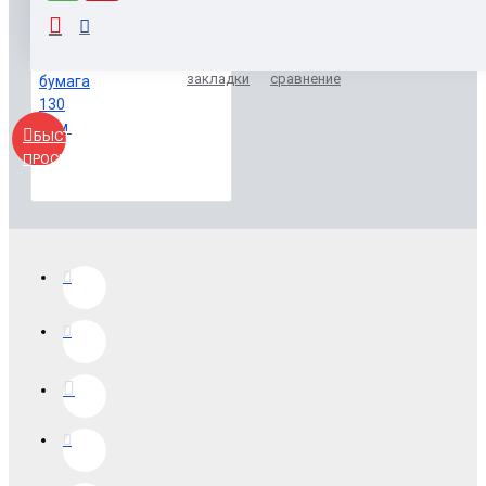
Лифлет А-3, 2 сгиба, бумага 130 гр.м.
35.62р.
Заказать
В
В
закладки
сравнение
БЫСТРЫЙ
ПРОСМОТР