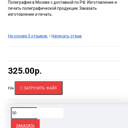
Полиграфия в Москве с доставкой по РФ. Изготовление и
печать полиграфической продукции. Заказать
изготовление и печать.
На основе 0 отзывов.
-
Написать отзыв
325.00р.
File
ЗАГРУЗИТЬ ФАЙЛ
Теги:
изготовление
изготовление
изготовление
из
календарей
календарей
квартальных
кал
ЗАКАЗАТЬ
на заказ
календарей
ло