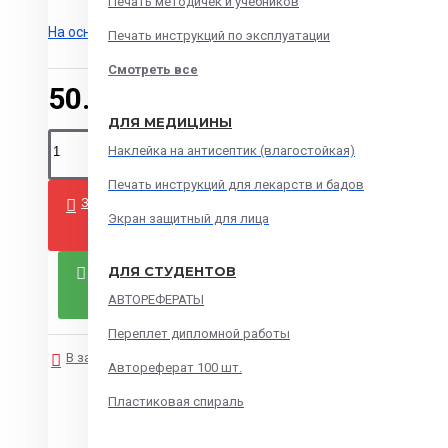
Печать методичек и учебников
На основе 0 отзывов.
-
Написать отзыв
Печать инструкций по эксплуатации
Смотреть все
50.00р.
ДЛЯ МЕДИЦИНЫ
Наклейка на антисептик (влагостойкая)
Печать инструкций для лекарств и бадов
ЗАКАЗАТЬ
Экран защитный для лица
ДЛЯ СТУДЕНТОВ
ЗАКАЗАТЬ СЕЙЧАС
АВТОРЕФЕРАТЫ
Переплет дипломной работы
В закладки
В сравнение
Автореферат 100 шт.
Пластиковая спираль