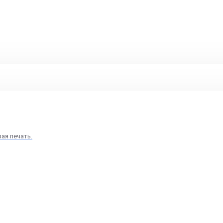
вая печать.
клетов Брошюр А-4 в Москве