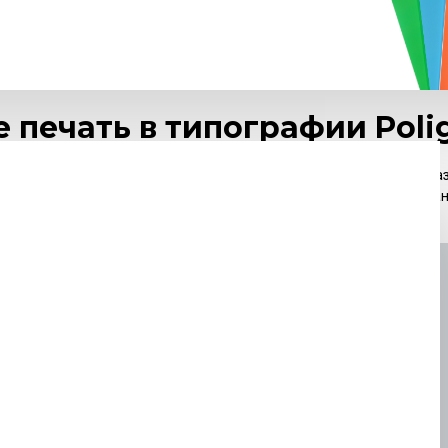
ю таких методов: вырубка, тиснение, частичное нанесение УФ-лак
ая бумага (производитель, плотность), способ печати (например,
т приемлемые цены. У нас вы можете заказать
печать оптом
, чтобы
 печать в типографии Polig
 вашим услугам. Обратитесь к нашим специалистам на сайте, по ук
материал изготовления. Мы работаем на современном оборудован