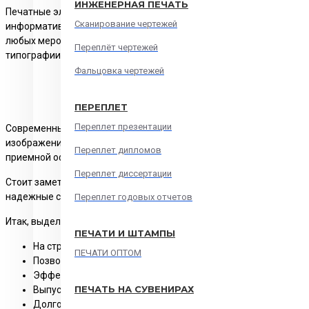
ИНЖЕНЕРНАЯ ПЕЧАТЬ
Печатные элементы маркетинга на протяжении многих лет остаю
Сканирование чертежей
информативного рекламного материала. Они способны рассказать 
любых мероприятиях, например, во время проведения конференци
Переплёт чертежей
типографии Poligrafkin. Мы имеем большой опыт
печати в полигр
Фальцовка чертежей
В че
ПЕРЕПЛЕТ
Переплет презентации
Современные брошюры выпускаются в разных форматах, но наиб
изображений, удобный для просмотра и чтения. Полиграфическу
Переплет дипломов
приемной офиса, холлах гостиниц, ресторанах и так далее. Заказ
Переплет диссертации
Стоит заметить, что для изготовления брошюр А4 применяется в
надежные скобы. Если вы еще не определились с дизайном брошюр
Переплет годовых отчетов
Итак, выделим основные преимущества брошюры А4:
ПЕЧАТИ И ШТАМПЫ
На страницах можно размещать абсолютно любые материалы:
ПЕЧАТИ ОПТОМ
Позволяет подчеркивать корпоративный стиль.
Эффективно распространяет информацию о вашей компан
ПЕЧАТЬ НА СУВЕНИРАХ
Выпускается тиражами не менее 50 единиц.
Долго служит, поскольку изготавливается из плотной бум