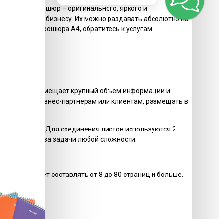
касается брошюр – оригинального, яркого и
еров к вашему бизнесу. Их можно раздавать абсолютно на
чественная брошюра А4, обратитесь к услугам
4?
ьшим, потому вмещает крупный объем информации и
езентовать бизнес-партнерам или клиентам, размещать в
яет 130 г/м2. Для соединения листов используются 2
удия берется за задачи любой сложности.
здания может составлять от 8 до 80 страниц и больше.
ние.