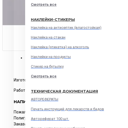
Смотреть все
НАКЛЕЙКИ-СТИКЕРЫ
Наклейка на антисептик (влагостойкая)
Наклейка на стакан
Наклейка (этикетка) на алкоголь
Наклейки на продукты
ОПИСАНИЕ
ОСТАВИТЬ ОТЗЫВ
ДОСТАВКА
Стикер на бутылку
Смотреть все
Изготовление брошюр А4
Работа любой сложности
ТЕХНИЧЕСКАЯ ДОКУМЕНТАЦИЯ
АВТОРЕФЕРАТЫ
НАПИСАТЬ ОТЗЫВ
Печать инструкций для лекарств и бадов
Пожалуйста
авторизируйтесь
или
создайте учетную запись
Полиграфия в Москве с доставкой по РФ. Изготовление и п
Автореферат 100 шт.
Заказать изготовление и печать.