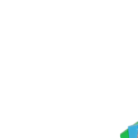
тся эффективным рекламным инструментом. В первую очередь это 
о компании, товарах и услугах, привлечь новых клиентов и партн
й, выставок, промоакций, семинаров и прочие. Если вам нужна ка
афии в Москве
.
м преимущества брошюр А
олее востребованным считается А4. Он является достаточно бол
ю продукцию, представленную в данном формате, смело можно пр
ать брошюру вы можете в типографии Poligrafkin.
ысококачественная мелованная бумага, плотность которой составл
ы, то специалисты Poligrafkin придут на помощь. Наша дизайн-ст
 блоки текстов, фотографии, таблицы, графики и другое. Объем и
ии.
аги и надежных скоб. Дополнительно может проходить ламинирова