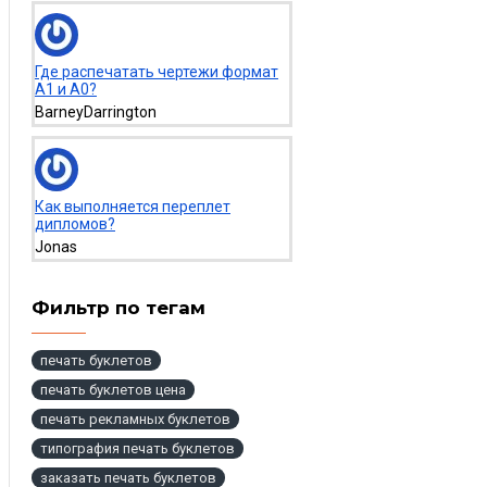
Где распечатать чертежи формат
А1 и А0?
BarneyDarrington
Как выполняется переплет
дипломов?
Jonas
Фильтр по тегам
печать буклетов
печать буклетов цена
печать рекламных буклетов
типография печать буклетов
заказать печать буклетов