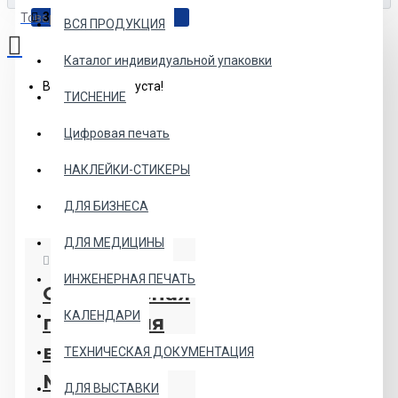
30
Jun
Товаров: 0 (0.00р.)
ВСЯ ПРОДУКЦИЯ
Каталог индивидуальной упаковки
Ваша корзина пуста!
ТИСНЕНИЕ
Цифровая печать
НАКЛЕЙКИ-СТИКЕРЫ
ДЛЯ БИЗНЕСА
ДЛЯ МЕДИЦИНЫ
296
23552
ИНЖЕНЕРНАЯ ПЕЧАТЬ
Оперативная
КАЛЕНДАРИ
печать для
выставки в
ТЕХНИЧЕСКАЯ ДОКУМЕНТАЦИЯ
Москве
ДЛЯ ВЫСТАВКИ