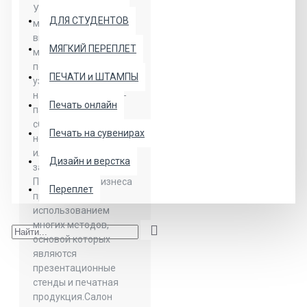
Участие компаний в
ДЛЯ СТУДЕНТОВ
масштабных
выставочных
МЯГКИЙ ПЕРЕПЛЕТ
мероприятиях
помогает повысить
ПЕЧАТИ и ШТАМПЫ
узнаваемость бренда,
найти новых бизнес-
Печать онлайн
партнеров, рынки
сбыта, почерпнуть
Печать на сувенирах
новые идеи развития
или выгодно
Дизайн и верстка
запустить стартап.
Презентации бизнеса
Переплет
проводятся с
использованием
многих методов,
основой которых
являются
презентационные
стенды и печатная
продукция.Салон