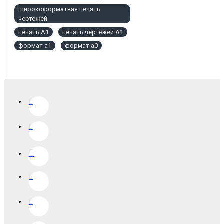
широкоформатная печать
чертежей
печать А1
печать чертежей А1
формат а1
формат а0